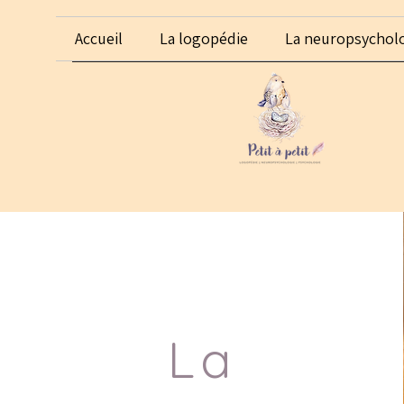
Accueil
La logopédie
La neuropsychol
La