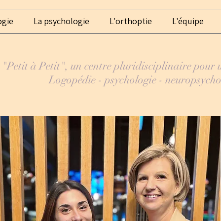
ogie
La psychologie
L'orthoptie
L'équipe
"Petit à Petit", un centre pluridisciplinaire pour
Logopédie - psychologie - neuropsycho